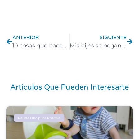
Ant
Sigu
ANTERIOR
SIGUIENTE
10 cosas que hacen los buenos tíos con sus sobrinos
Mis hijos se pegan mucho: cómo actuar con ellos
Artículos Que Pueden Interesarte
Pautas Disciplina Positiva