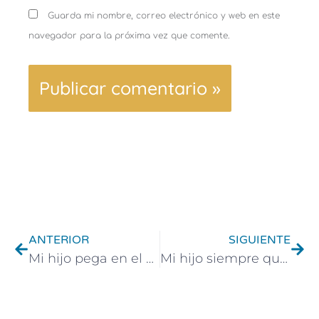
Guarda mi nombre, correo electrónico y web en este
navegador para la próxima vez que comente.
Ant
Sigu
ANTERIOR
SIGUIENTE
Mi hijo pega en el colegio: causas, consecuencias y cómo ayudarle
Mi hijo siempre quiere comer lo mismo: causas, soluciones y estrategias efectivas