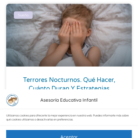
Sueño
Terrores Nocturnos. Qué Hacer,
Cuánto Duran Y Estrategias
Asesoría Educativa Infantil
En ocasiones hablamos de pesadillas y
terrores nocturnos como si fueran lo
Utilizamos cookies para ofrecerte la mejor experiencia en nuestra web. Puedes informarte más sobre
mismo, pero no. Son más llamativos y
qué cookies utilizamos o desactivarlas en preferencias.
angustiosos para los niños. ¿Qué
Aceptar