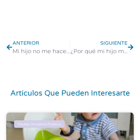
Ant
Sigu
ANTERIOR
SIGUIENTE
Mi hijo no me hace caso. 6 estrategias efectivas
¿Por qué mi hijo muerde? Causas y soluciones efectivas
Artículos Que Pueden Interesarte
Pautas Disciplina Positiva